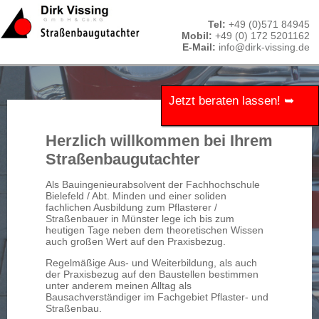
Tel:
+49 (0)571 84945
Mobil:
+49 (0) 172 5201162
E-Mail:
info@dirk-vissing.de
Jetzt beraten lassen! ➥
In einem persönlichen
Gespräch erfahren Sie mehr
Herzlich willkommen bei Ihrem
über unsere Leistungen.
Straßenbaugutachter
Als Bauingenieurabsolvent der Fachhochschule
Bielefeld / Abt. Minden und einer soliden
fachlichen Ausbildung zum Pflasterer /
Straßenbauer in Münster lege ich bis zum
heutigen Tage neben dem theoretischen Wissen
auch großen Wert auf den Praxisbezug.
Regelmäßige Aus- und Weiterbildung, als auch
der Praxisbezug auf den Baustellen bestimmen
unter anderem meinen Alltag als
Bausachverständiger im Fachgebiet Pflaster- und
Straßenbau.